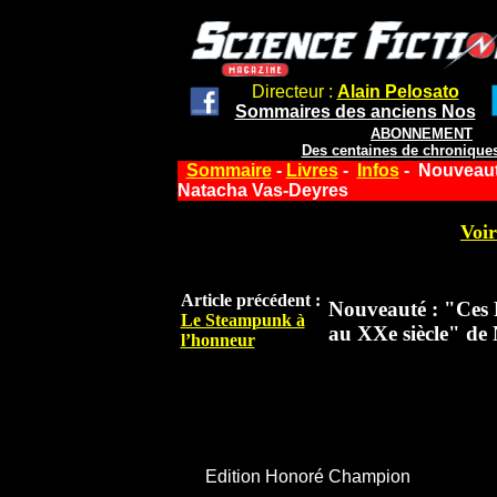
Directeur :
Alain Pelosato
Sommaires des anciens Nos
ABONNEMENT
Des centaines de chroniques
Sommaire
-
Livres
-
Infos
- Nouveauté
Natacha Vas-Deyres
Voir
Article précédent :
Nouveauté : "Ces Fr
Le Steampunk à
au XXe siècle" de
l’honneur
Edition Honoré Champion