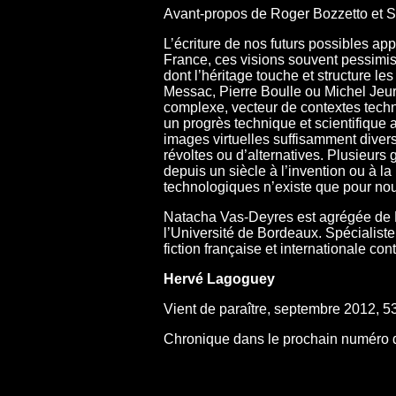
Avant-propos de Roger Bozzetto et
L’écriture de nos futurs possibles appa
France, ces visions souvent pessimist
dont l’héritage touche et structure 
Messac, Pierre Boulle ou Michel Jeury,
complexe, vecteur de contextes tech
un progrès technique et scientifique 
images virtuelles suffisamment divers
révoltes ou d’alternatives. Plusieurs g
depuis un siècle à l’invention ou à l
technologiques n’existe que pour nous 
Natacha Vas-Deyres est agrégée de Le
l’Université de Bordeaux. Spécialiste
fiction française et internationale con
Hervé Lagoguey
Vient de paraître, septembre 2012, 53
Chronique dans le prochain numéro