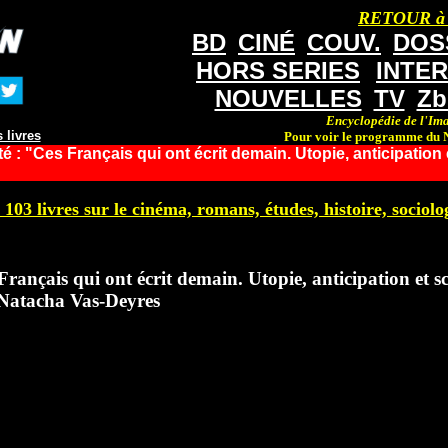
RETOUR à
BD
CINÉ
COUV.
DOS
HORS SERIES
INTE
NOUVELLES
TV
Zb
Encyclopédie de l'Ima
 livres
Pour voir le programme du N
 : "Ces Français qui ont écrit demain. Utopie, anticipation 
 103 livres sur le cinéma, romans, études, histoire, sociolog
ançais qui ont écrit demain. Utopie, anticipation et sc
 Natacha Vas-Deyres