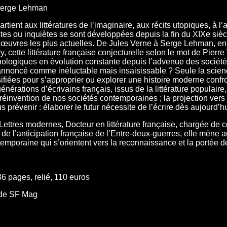
 Serge Lehman
rtient aux littératures de l’imaginaire, aux récits utopiques, à l’a
es ou inquiètes se sont développées depuis la fin du XIXe siècle 
les œuvres les plus actuelles. De Jules Verne à Serge Lehman, e
 cette littérature française conjecturelle selon le mot de Pierre 
nologiques en évolution constante depuis l’advenue des sociét
annoncé comme inéluctable mais insaisissable ? Seule la science
ifiées pour s’approprier ou explorer une histoire moderne confr
énérations d’écrivains français, issus de la littérature populaire
a réinvention de nos sociétés contemporaines ; la projection vers
prévenir : élaborer le futur nécessite de l’écrire dès aujourd’hu
ttres modernes, Docteur en littérature française, chargée de c
 de l’anticipation française de l’Entre-deux-guerres, elle mène 
temporaine qui s’orientent vers la reconnaissance et la portée de 
6 pages, relié, 110 euros
 de SF Mag