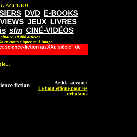
 L'ACCUEIL
SIERS
DVD
E-BOOKS
RVIEWS
JEUX
LIVRES
is
sfm
CINÉ-VIDÉOS
ginaire, 18 000 articles
o en cours cliquez sur l'image
et science-fiction au XXe siècle" de
ie...
Article suivant :
ience-fiction
Le haut-elfique pour les
débutants