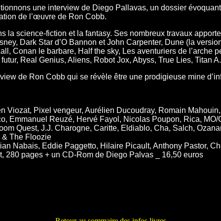
onnons une interview de Diego Pallavas, un dossier évoquant l’
tation de l’œuvre de Ron Cobb.
la science-fiction et la fantasy. Ses nombreux travaux apporten
Disney, Dark Star d’O Bannon et John Carpenter, Dune (la versi
all, Conan le barbare, Half the sky, Les aventuriers de l’arche 
e futur, Real Genius, Aliens, Robot Jox, Abyss, True Lies, Titan A.
view de Ron Cobb qui se révèle être une prodigieuse mine d’in
n Viozat, Pixel vengeur, Aurélien Ducoudray, Romain Mahouin, S
rco, Emmanuel Reuzé, Hervé Fayol, Nicolas Poupon, Rica, MO/
oom Quest, J.J. Charogne, Caritte, Eldiablo, Cha, Salch, Ozana
 & The Floozie
stian Nabais, Eddie Paggetto, Hilaire Picault, Anthony Pastor, 
at, 280 pages + un CD-Rom de Diego Palvas _ 16,50 euros
Retour au sommaire des infos livres