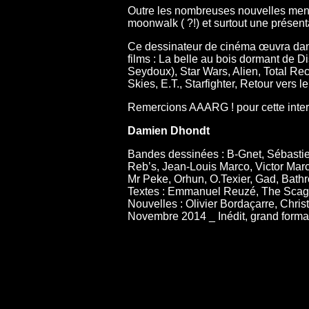
Outre les nombreuses nouvelles menti
moonwalk ( ?!) et surtout une présen
Ce dessinateur de cinéma œuvra dans 
films : La belle au bois dormant de 
Seydoux), Star Wars, Alien, Total Rec
Skies, E.T., Starfighter, Retour vers l
Remercions AAARG ! pour cette inter
Damien Dhondt
Bandes dessinées : B-Gnet, Sébastie
Reb’s, Jean-Louis Marco, Victor Ma
Mr Peke, Orhun, O.Texier, Gad, Bathr
Textes : Emmanuel Reuzé, The Scag
Nouvelles : Olivier Bordaçarre, Chri
Novembre 2014 _ Inédit, grand form