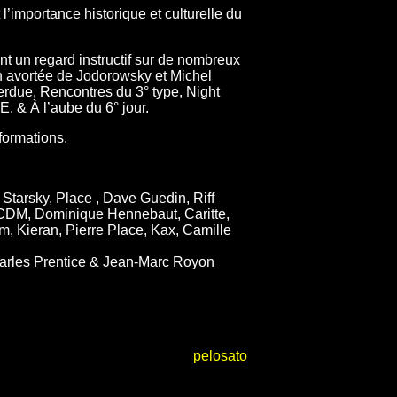
importance historique et culturelle du
t un regard instructif sur de nombreux
on avortée de Jodorowsky et Michel
perdue, Rencontres du 3° type, Night
E. & À l’aube du 6° jour.
formations.
tarsky, Place , Dave Guedin, Riff
CDM, Dominique Hennebaut, Caritte,
m, Kieran, Pierre Place, Kax, Camille
Charles Prentice & Jean-Marc Royon
pelosato