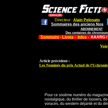
Directeur :
Alain Pelosato
Sommaires des anciens Nos
ABONNEMENT
Des centaines de chroniques
Sommaire
-
Livres
-
Infos
- AAARG ! 
Voir
Article précédent :
Les Nominés du prix Actusf de l’Uchronie
Pour ce sixième numéro du magazine
nostalgique, du thriller de loosers, d
voraces, du western déjanté et du dé