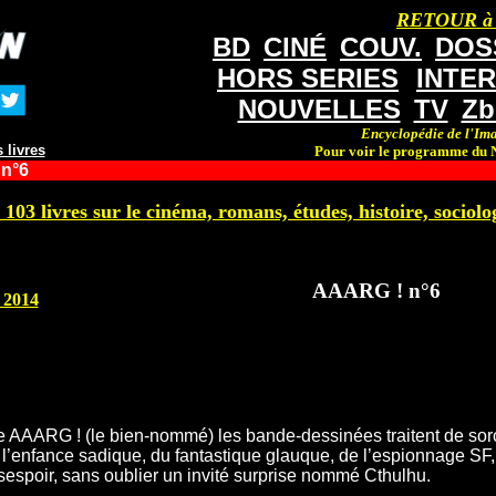
RETOUR à
BD
CINÉ
COUV.
DOS
HORS SERIES
INTE
NOUVELLES
TV
Zb
Encyclopédie de l'Ima
 livres
Pour voir le programme du N
n°6
 103 livres sur le cinéma, romans, études, histoire, sociolog
AAARG ! n°6
 2014
 AAARG ! (le bien-nommé) les bande-dessinées traitent de sor
e l’enfance sadique, du fantastique glauque, de l’espionnage SF,
sespoir, sans oublier un invité surprise nommé Cthulhu.