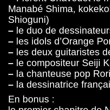
Manabé Shima, kokekok
Shioguni)
–
le duo de dessinateur
–
les idols d’Orange Po
–
les deux guitaristes 
–
le compositeur Seiji
–
la chanteuse pop Ror
–
la dessinatrice frança
En bonus :
le premier chapitre de