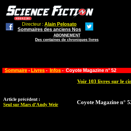
Directeur :
Alain Pelosato
Sommaires des anciens Nos
ABONNEMENT
Des centaines de chroniques livres
Sommaire
-
Livres
-
Infos
- Coyote Magazine n° 52
Voir 103 livres sur le ci
Article précédent :
Coyote Magazine n° 5
Seul sur Mars d’Andy Weir