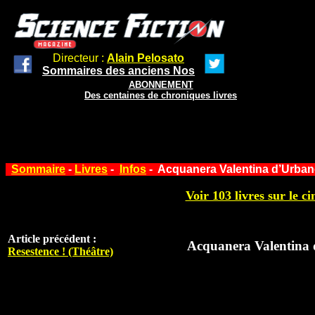
Directeur :
Alain Pelosato
Sommaires des anciens Nos
ABONNEMENT
Des centaines de chroniques livres
Sommaire
-
Livres
-
Infos
- Acquanera Valentina d’Urba
Voir 103 livres sur le ci
Article précédent :
Acquanera Valentina
Resestence ! (Théâtre)