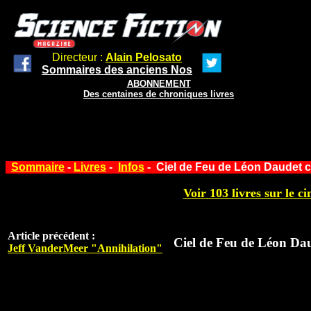
Directeur :
Alain Pelosato
Sommaires des anciens Nos
ABONNEMENT
Des centaines de chroniques livres
Sommaire
-
Livres
-
Infos
- Ciel de Feu de Léon Daudet c
Voir 103 livres sur le ci
Article précédent :
Ciel de Feu de Léon Da
Jeff VanderMeer "Annihilation"