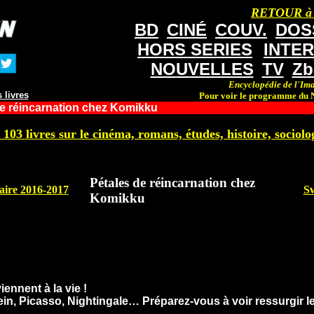
RETOUR à
BD
CINÉ
COUV.
DOS
HORS SERIES
INTE
NOUVELLES
TV
Zb
Encyclopédie de l'Ima
 livres
Pour voir le programme du N
e réincarnation chez Komikku
 103 livres sur le cinéma, romans, études, histoire, sociolog
Pétales de réincarnation chez
aire 2016-2017
Sw
Komikku
nnent à la vie !
n, Picasso, Nightingale… Préparez-vous à voir ressurgir l