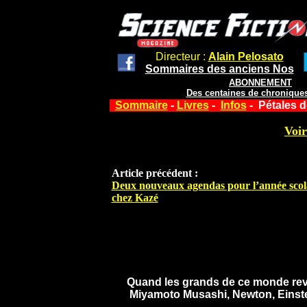
Directeur :
Alain Pelosato
Sommaires des anciens Nos
ABONNEMENT
Des centaines de chroniques
Sommaire
-
Livres
-
Infos
- Pétales d
Voir
Article précédent :
Deux nouveaux agendas pour l’année scol
chez Kazé
Quand les grands de ce monde revie
Miyamoto Musashi, Newton, Einstei