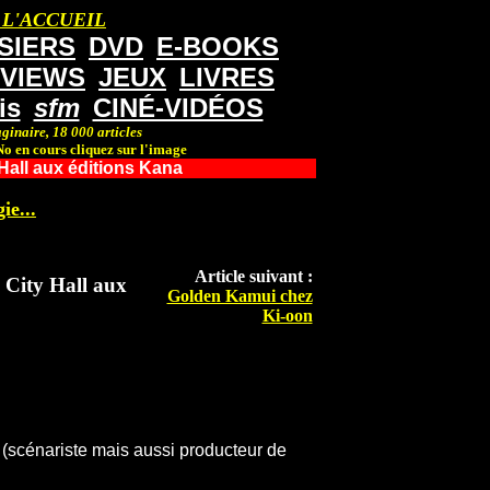
 L'ACCUEIL
SIERS
DVD
E-BOOKS
RVIEWS
JEUX
LIVRES
is
sfm
CINÉ-VIDÉOS
ginaire, 18 000 articles
o en cours cliquez sur l'image
Hall aux éditions Kana
ie...
Article suivant :
 City Hall aux
Golden Kamui chez
Ki-oon
 (scénariste mais aussi producteur de