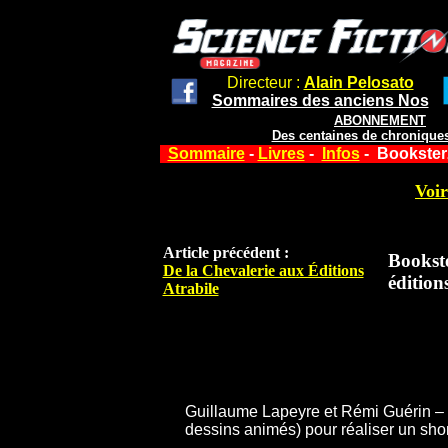
Directeur :
Alain Pelosato
Sommaires des anciens Nos
ABONNEMENT
Des centaines de chroniques
Sommaire
-
Livres
-
Infos
- Booksterz
Voir
Article précédent :
Bookste
De la Chevalerie aux Éditions
éditio
Atrabile
Guillaume Lapeyre et Rémi Guérin – q
dessins animés) pour réaliser un shon