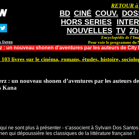
RETOUR à
BD
CINÉ
COUV.
DOS
HORS SERIES
INTE
NOUVELLES
TV
Zb
Encyclopédie de l'Ima
 livres
Pour voir le programme du N
 : un nouveau shonen d’aventures par les auteurs de City 
 103 livres sur le cinéma, romans, études, histoire, sociolog
rz : un nouveau shonen d’aventures par les auteurs de
ns Kana
ui ne sont plus à présenter - s’associent à Sylvain Dos Santos
en qui dépoussière les classiques de la littérature française !