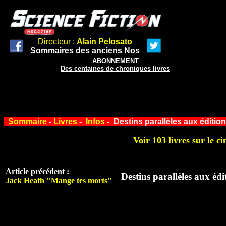
Directeur :
Alain Pelosato
Sommaires des anciens Nos
ABONNEMENT
Des centaines de chroniques livres
Sommaire
-
Livres
-
Infos
- Destins parallèles aux éditi
Voir 103 livres sur le ci
Article précédent :
Destins parallèles aux é
Jack Heath "Mange tes morts"