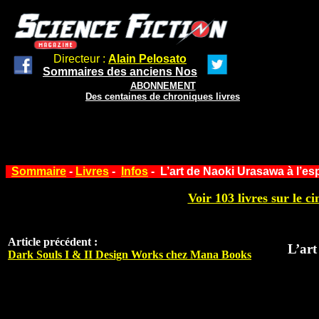
Directeur :
Alain Pelosato
Sommaires des anciens Nos
ABONNEMENT
Des centaines de chroniques livres
Sommaire
-
Livres
-
Infos
- L’art de Naoki Urasawa à l’e
Voir 103 livres sur le ci
Article précédent :
L’art
Dark Souls I & II Design Works chez Mana Books