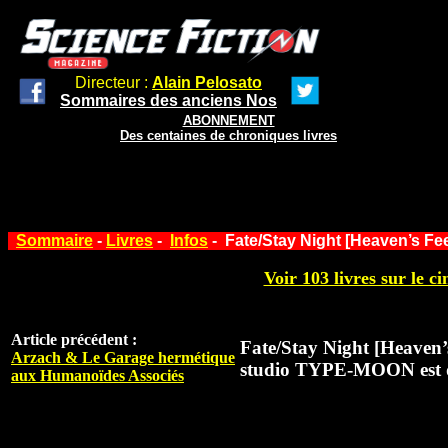
Directeur :
Alain Pelosato
Sommaires des anciens Nos
ABONNEMENT
Des centaines de chroniques livres
Sommaire
-
Livres
-
Infos
- Fate/Stay Night [Heaven’s Fe
Voir 103 livres sur le ci
Article précédent :
Fate/Stay Night [Heaven’
Arzach & Le Garage hermétique
studio TYPE-MOON est d
aux Humanoïdes Associés