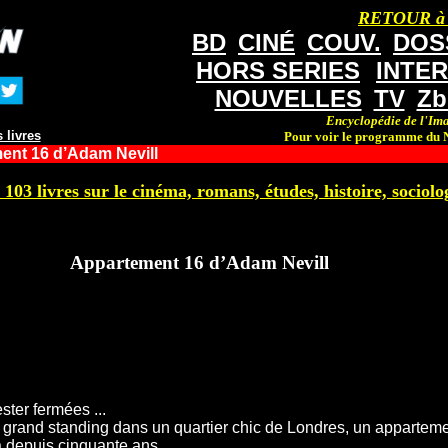
RETOUR à
BD
CINÉ
COUV.
DOS
HORS SERIES
INTE
NOUVELLES
TV
Zb
Encyclopédie de l'Ima
 livres
Pour voir le programme du N
ent 16 d’Adam Nevill
 103 livres sur le cinéma, romans, études, histoire, sociolog
Appartement 16 d’Adam Nevill
ster fermées ...
grand standing dans un quartier chic de Londres, un appartemen
a depuis cinquante ans.