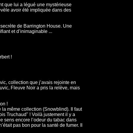
nt que lui a légué une mystérieuse
révèle avoir été impliquée dans des
re secrète de Barrington House. Une
iant et d’inimaginable ...
bert !
ic, collection que j’avais rejointe en
vic, Fleuve Noir a pris la relève, mais
on !
 la même collection (Snowblind). Il faut
ois Truchaud" ! Voilà justement il y a
e sens encore l’odeur du tabac dans
n’était pas bon pour la santé de fumer. Il