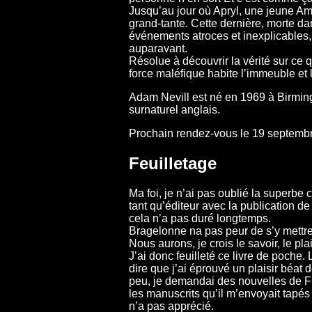
Jusqu’au jour où Apryl, une jeune Am
grand-tante. Cette dernière, morte da
événements atroces et inexplicables,
auparavant.
Résolue à découvrir la vérité sur ce 
force maléfique habite l’immeuble et l
Adam Nevill est né en 1969 à Birmingh
surnaturel anglais.
Prochain rendez-vous le 19 septemb
Feuilletage
Ma foi, je n’ai pas oublié la superbe 
tant qu’éditeur avec la publication d
cela n’a pas duré longtemps.
Bragelonne na pas peur de s’y mettre à
Nous aurons, je crois le savoir, le pl
J’ai donc feuilleté ce livre de poche
dire que j’ai éprouvé un plaisir béat d
peu, je demandai des nouvelles de F
les manuscrits qu’il m’envoyait tapés à
n’a pas apprécié.