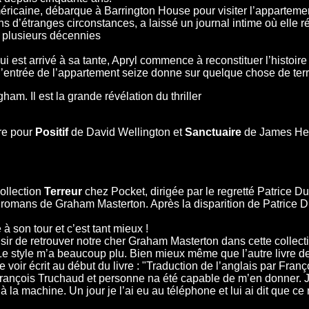
éricaine, débarque à Barrington House pour visiter l’apparteme
ns d’étranges circonstances, a laissé un journal intime où elle 
 plusieurs décennies
qui est arrivé à sa tante, Apryl commence à reconstituer l’histoi
’entrée de l’appartement seize donne sur quelque chose de terrif
am. Il est la grande révélation du thriller
re pour
Positif
de David Wellington et
Sanctuaire
de James Her
collection
Terreur
chez Pocket, dirigée par le regretté Patrice Duv
e romans de Graham Masterton. Après la disparition de Patrice Du
 son tour et c’est tant mieux !
aisir de retrouver notre cher Graham Masterton dans cette collecti
. Le style m’a beaucoup plu. Bien mieux même que l’autre livre de
e voir écrit au début du livre : "Traduction de l’anglais par Franç
rançois Truchaud et personne na été capable de m’en donner. J
 la machine. Un jour je l’ai eu au téléphone et lui ai dit que ce 