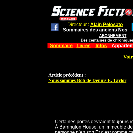
Directeur :
Alain Pelosato
Sommaires des anciens Nos
ABONNEMENT
Des centaines de chroniques
Sommaire
-
Livres
-
Infos
- Appartem
Voir
Article précédent :
Nous sommes Bob de Dennis E. Taylor
Certaines portes devraient toujours re
À Barrington House, un immeuble de 
personne n’en sort Et c’est comme ç