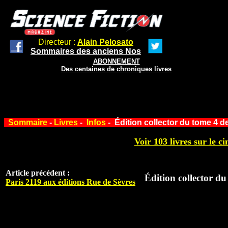
Directeur :
Alain Pelosato
Sommaires des anciens Nos
ABONNEMENT
Des centaines de chroniques livres
Sommaire
-
Livres
-
Infos
- Édition collector du tome 4 de
Voir 103 livres sur le ci
Article précédent :
Édition collector du
Paris 2119 aux éditions Rue de Sèvres