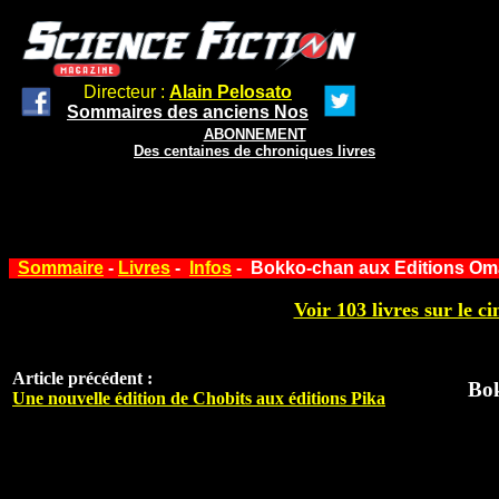
Directeur :
Alain Pelosato
Sommaires des anciens Nos
ABONNEMENT
Des centaines de chroniques livres
Sommaire
-
Livres
-
Infos
- Bokko-chan aux Editions O
Voir 103 livres sur le ci
Article précédent :
Bo
Une nouvelle édition de Chobits aux éditions Pika