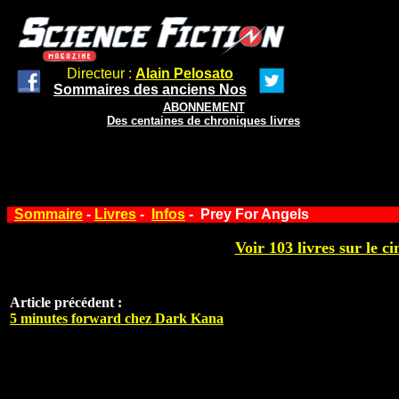
Directeur :
Alain Pelosato
Sommaires des anciens Nos
ABONNEMENT
Des centaines de chroniques livres
Sommaire
-
Livres
-
Infos
- Prey For Angels
Voir 103 livres sur le ci
Article précédent :
5 minutes forward chez Dark Kana