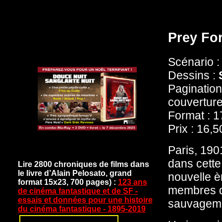
Prey Fo
Scénario 
Dessins :
Pagination
couverture
Format : 1
Prix : 16,
Paris, 1901
dans cette
Lire 2800 chroniques de films dans
le livre d’Alain Pelosato, grand
nouvelle è
format 15x23, 700 pages) :
123 ans
membres de
de cinéma fantastique et de SF -
essais et données pour une histoire
sauvagemen
du cinéma fantastique - 1895-2019