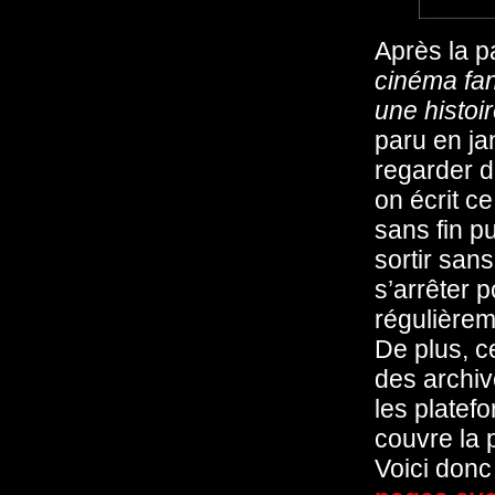
Après la p
cinéma fan
une histo
paru en ja
regarder d
on écrit ce
sans fin pu
sortir san
s’arrêter p
régulièrem
De plus, c
des archive
les platefo
couvre la 
Voici donc