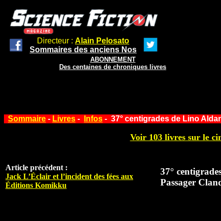
Directeur :
Alain Pelosato
Sommaires des anciens Nos
ABONNEMENT
Des centaines de chroniques livres
Sommaire
-
Livres
-
Infos
- 37° centigrades de Lino Alda
Voir 103 livres sur le ci
Article précédent :
37° centigrades
Jack L’Éclair et l’incident des fées aux
Passager Cland
Éditions Komikku