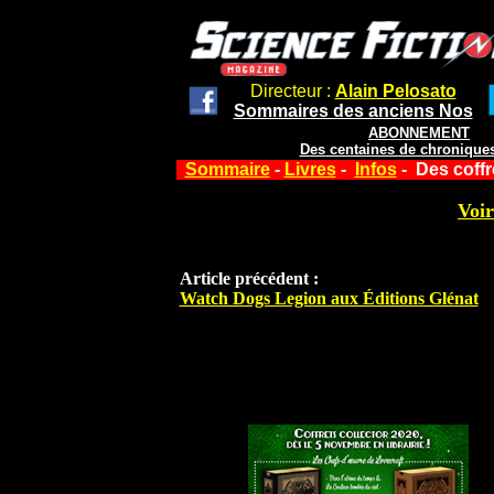
Directeur :
Alain Pelosato
Sommaires des anciens Nos
ABONNEMENT
Des centaines de chroniques
Sommaire
-
Livres
-
Infos
- Des coffr
Voir
Article précédent :
Watch Dogs Legion aux Éditions Glénat