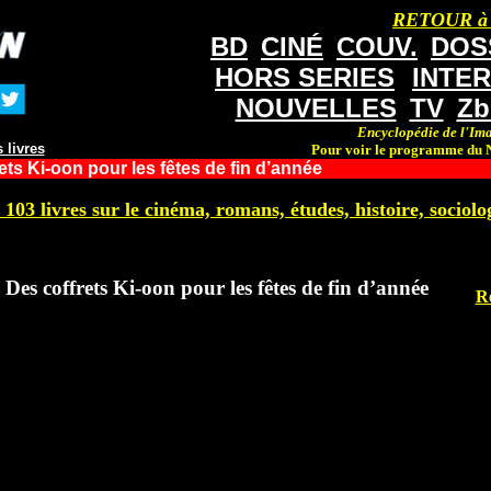
RETOUR à
BD
CINÉ
COUV.
DOS
HORS SERIES
INTE
NOUVELLES
TV
Zb
Encyclopédie de l'Ima
 livres
Pour voir le programme du N
ets Ki-oon pour les fêtes de fin d’année
 103 livres sur le cinéma, romans, études, histoire, sociolog
Des coffrets Ki-oon pour les fêtes de fin d’année
R