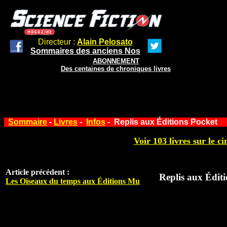
Directeur :
Alain Pelosato
Sommaires des anciens Nos
ABONNEMENT
Des centaines de chroniques livres
Sommaire
-
Livres
-
Infos
- Replis aux Éditions Pocket
Voir 103 livres sur le ci
Article précédent :
Replis aux Édit
Les Oiseaux du temps aux Éditions Mu