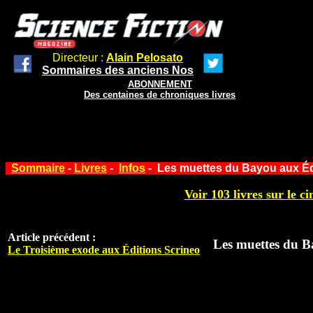
Directeur :
Alain Pelosato
Sommaires des anciens Nos
ABONNEMENT
Des centaines de chroniques livres
Sommaire
-
Livres
-
Infos
- Les muettes du Bayou aux Éd
Voir 103 livres sur le ci
Article précédent :
Les muettes du B
Le Troisième exode aux Éditions Scrineo