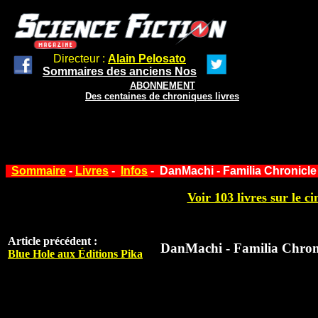
Directeur :
Alain Pelosato
Sommaires des anciens Nos
ABONNEMENT
Des centaines de chroniques livres
Sommaire
-
Livres
-
Infos
- DanMachi - Familia Chronicle
Voir 103 livres sur le ci
Article précédent :
DanMachi - Familia Chroni
Blue Hole aux Éditions Pika