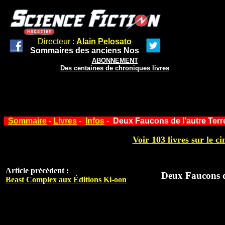
Directeur :
Alain Pelosato
Sommaires des anciens Nos
ABONNEMENT
Des centaines de chroniques livres
Sommaire
-
Livres
-
Infos
- Deux Faucons de l’autre Terr
Voir 103 livres sur le ci
Article précédent :
Deux Faucons de
Beast Complex aux Éditions Ki-oon