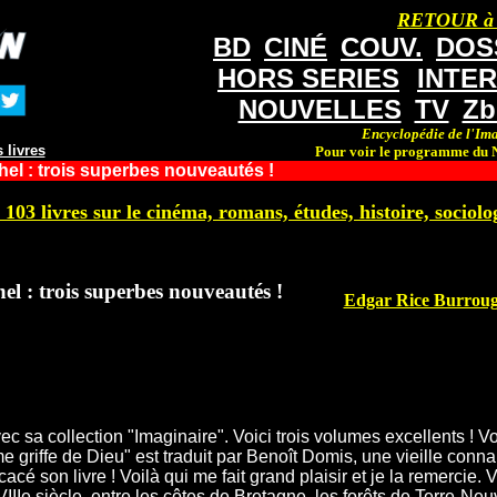
RETOUR à
BD
CINÉ
COUV.
DOS
HORS SERIES
INTE
NOUVELLES
TV
Zb
Encyclopédie de l'Ima
 livres
Pour voir le programme du N
hel : trois superbes nouveautés !
 103 livres sur le cinéma, romans, études, histoire, sociolog
el : trois superbes nouveautés !
Edgar Rice Burrough
c sa collection "Imaginaire". Voici trois volumes excellents ! V
e griffe de Dieu" est traduit par Benoît Domis, une vieille conn
acé son livre ! Voilà qui me fait grand plaisir et je la remercie. 
Ie siècle, entre les côtes de Bretagne, les forêts de Terre-Neuve