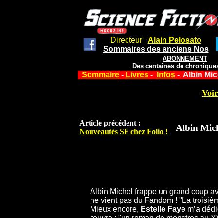
Directeur :
Alain Pelosato
Sommaires des anciens Nos
ABONNEMENT
Des centaines de chroniques
Sommaire
-
Livres
-
Infos
- Albin Mic
Voir
Article précédent :
Albin Mich
Nouveautés SF chez Folio !
Albin Michel frappe un grand coup ave
ne vient pas du Fandom ! "La troisièm
Mieux encore,
Estelle Faye
m’a dédic
œuvre : "un roman de monstres au XVII