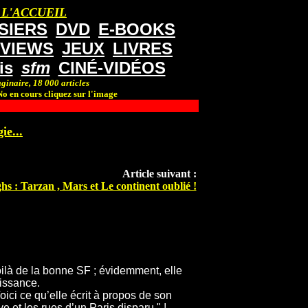
 L'ACCUEIL
SIERS
DVD
E-BOOKS
RVIEWS
JEUX
LIVRES
is
sfm
CINÉ-VIDÉOS
ginaire, 18 000 articles
o en cours cliquez sur l'image
ie...
Article suivant :
s : Tarzan , Mars et Le continent oublié !
oilà de la bonne SF ; évidemment, elle
aissance.
Voici ce qu’elle écrit à propos de son
 et les rues d’un Paris disparu " !