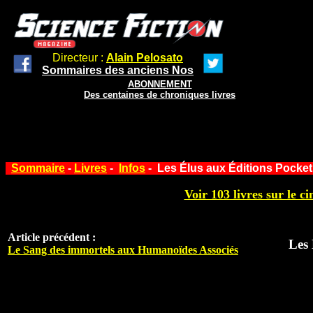
Directeur :
Alain Pelosato
Sommaires des anciens Nos
ABONNEMENT
Des centaines de chroniques livres
Sommaire
-
Livres
-
Infos
- Les Élus aux Éditions Pocket
Voir 103 livres sur le ci
Article précédent :
Les 
Le Sang des immortels aux Humanoïdes Associés