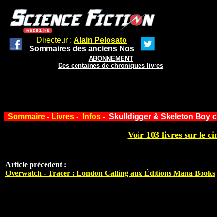
Directeur :
Alain Pelosato
Sommaires des anciens Nos
ABONNEMENT
Des centaines de chroniques livres
Sommaire
-
Livres
-
Infos
- Skulldigger & Skeleton Boy 
Voir 103 livres sur le ci
Article précédent :
Overwatch - Tracer : London Calling aux Éditions Mana Books