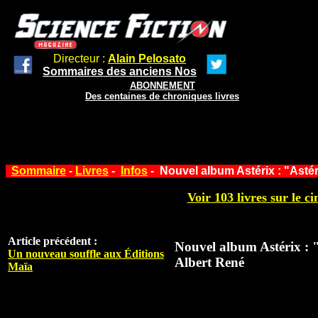
Directeur :
Alain Pelosato
Sommaires des anciens Nos
ABONNEMENT
Des centaines de chroniques livres
Sommaire
-
Livres
-
Infos
- Nouvel album Astérix : "Astéri
Voir 103 livres sur le ci
Article précédent :
Nouvel album Astérix : "
Un nouveau souffle aux Éditions
Albert René
Maïa