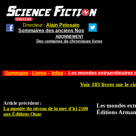
Directeur :
Alain Pelosato
Sommaires des anciens Nos
ABONNEMENT
Des centaines de chroniques livres
Sommaire
-
Livres
-
Infos
- Les mondes extraordinaires 
Voir 103 livres sur le ci
Article précédent :
Les mondes extr
La montée du niveau de la mer d’ici 2100
Éditions Arman
aux Éditions Quae