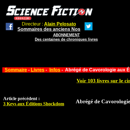
Directeur :
Alain Pelosato
Sommaires des anciens Nos
ABONNEMENT
Des centaines de chroniques livres
Sommaire
-
Livres
-
Infos
- Abrégé de Cavorologie aux Éd
Voir 103 livres sur le ci
Article précédent :
Abrégé de Cavorologie
3 Keys aux Éditions Shockdom