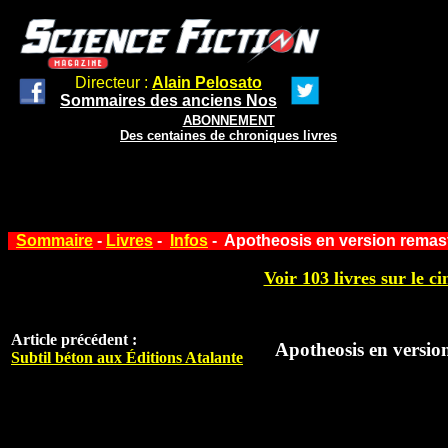
Directeur :
Alain Pelosato
Sommaires des anciens Nos
ABONNEMENT
Des centaines de chroniques livres
Sommaire
-
Livres
-
Infos
- Apotheosis en version remas
Voir 103 livres sur le ci
Article précédent :
Apotheosis en versio
Subtil béton aux Éditions Atalante