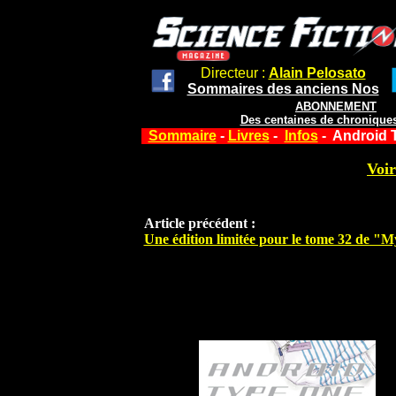
Directeur :
Alain Pelosato
Sommaires des anciens Nos
ABONNEMENT
Des centaines de chroniques
Sommaire
-
Livres
-
Infos
- Android 
Voir
Article précédent :
Une édition limitée pour le tome 32 de 