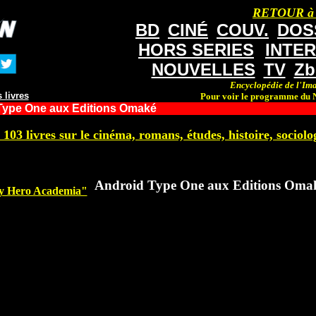
RETOUR à
BD
CINÉ
COUV.
DOS
HORS SERIES
INTE
NOUVELLES
TV
Zb
Encyclopédie de l'Ima
 livres
Pour voir le programme du N
Type One aux Editions Omaké
 103 livres sur le cinéma, romans, études, histoire, sociolog
Android Type One aux Editions Oma
"My Hero Academia"