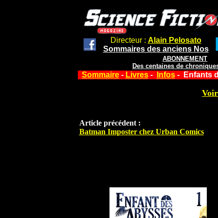
Directeur :
Alain Pelosato
Sommaires des anciens Nos
ABONNEMENT
Des centaines de chroniques
Sommaire
-
Livres
-
Infos
- Enfants 
Voir
Article précédent :
Batman Imposter chez Urban Comics