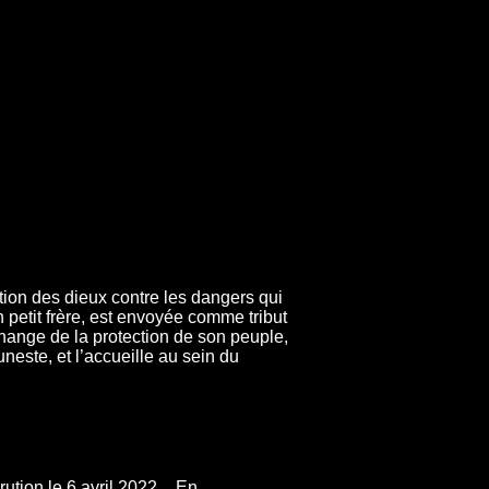
tion des dieux contre les dangers qui
petit frère, est envoyée comme tribut
hange de la protection de son peuple,
neste, et l’accueille au sein du
ution le 6 avril 2022 _ En