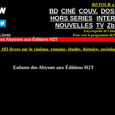
RETOUR à
BD
CINÉ
COUV.
DOS
HORS SERIES
INTE
NOUVELLES
TV
Zb
Encyclopédie de l'Ima
 livres
Pour voir le programme du N
des Abysses aux Éditions H2T
 103 livres sur le cinéma, romans, études, histoire, sociolog
Enfants des Abysses aux Éditions H2T