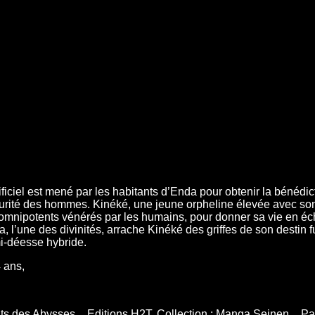
iciel est mené par les habitants d’Enda pour obtenir la bénédic
rité des hommes. Kinéké, une jeune orpheline élevée avec son 
s omnipotents vénérés par les humains, pour donner sa vie en éc
 l’une des divinités, arrache Kinéké des griffes de son destin fu
i-déesse hybride.
 ans,
ts des Abysses _ Editions H2T, Collection : Manga Seinen _ Par