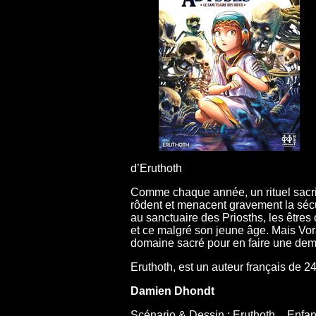
d’Eruthoth
Comme chaque année, un rituel sacrif
rôdent et menacent gravement la sécu
au sanctuaire des Priosths, les être
et ce malgré son jeune âge. Mais Vora,
domaine sacré pour en faire une dem
Eruthoth, est un auteur français de 24
Damien Dhondt
Scénario & Dessin : Eruthoth _ Enfan