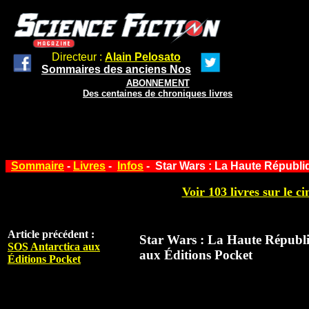
Directeur :
Alain Pelosato
Sommaires des anciens Nos
ABONNEMENT
Des centaines de chroniques livres
Sommaire
-
Livres
-
Infos
- Star Wars : La Haute Républi
Voir 103 livres sur le ci
Article précédent :
Star Wars : La Haute Républ
SOS Antarctica aux
aux Éditions Pocket
Éditions Pocket