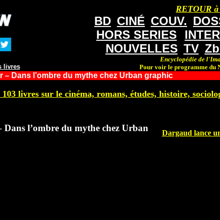
RETOUR à
BD
CINÉ
COUV.
DOS
HORS SERIES
INTE
NOUVELLES
TV
Zb
Encyclopédie de l'Ima
 livres
Pour voir le programme du N
er – Dans l’ombre du mythe chez Urban graphic
 103 livres sur le cinéma, romans, études, histoire, sociolog
 – Dans l’ombre du mythe chez Urban
Dargaud lance une