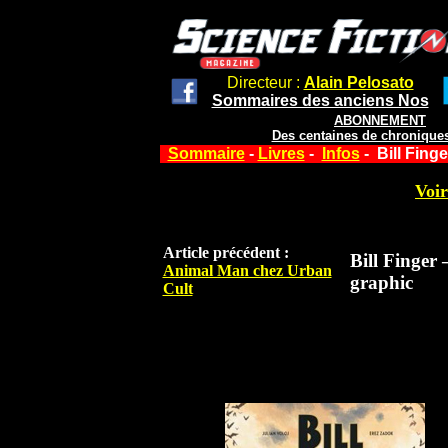
Directeur :
Alain Pelosato
Sommaires des anciens Nos
ABONNEMENT
Des centaines de chroniques
Sommaire
-
Livres
-
Infos
- Bill Fing
Voir
Article précédent :
Bill Finger
Animal Man chez Urban
graphic
Cult