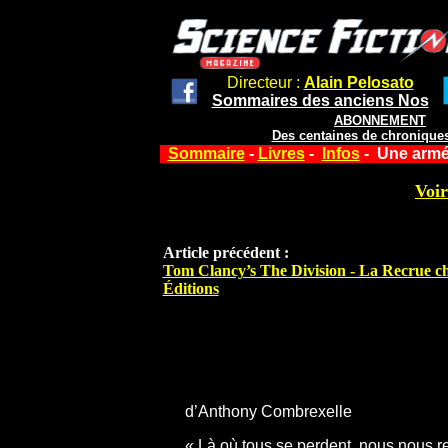
Directeur :
Alain Pelosato
Sommaires des anciens Nos
ABONNEMENT
Des centaines de chroniques
Sommaire
-
Livres
-
Infos
- Une armée
Voir
Article précédent :
Tom Clancy’s The Division - La Recrue c
Éditions
d’Anthony Combrexelle
« Là où tous se perdent, nous nous r