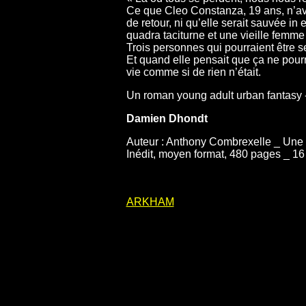
Ce que Cleo Constanza, 19 ans, n’avait
de retour, ni qu’elle serait sauvée i
quadra taciturne et une vieille femm
Trois personnes qui pourraient être s
Et quand elle pensait que ça ne pourrai
vie comme si de rien n’était.
Un roman young adult urban fantasy 
Damien Dhondt
Auteur : Anthony Combrexelle _ Une a
Inédit, moyen format, 480 pages _ 16
ARKHAM