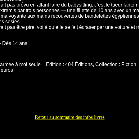
 pas prévu en allant faire du babysitting, c’est le tueur fantoma
n extremis par trois personnes — une fillette de 10 ans avec un m
e malvoyante aux mains recouvertes de bandelettes égyptiennes
es sosies.
t pas être pire, voilà qu’elle se fait écraser par une voiture et m
- Dès 14 ans.
rmée à moi seule _ Edition : 404 Éditions, Collection : Fiction
 euros
Retour au sommaire des infos livres