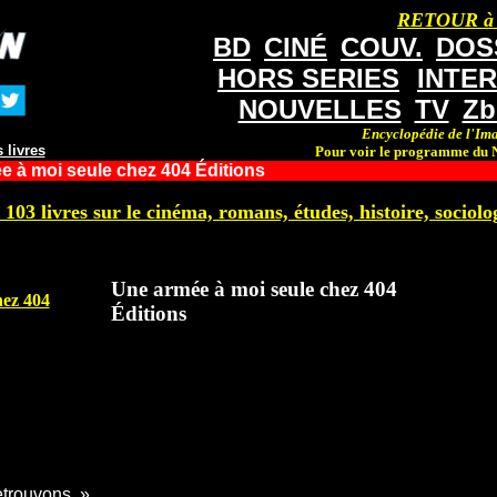
RETOUR à
BD
CINÉ
COUV.
DOS
HORS SERIES
INTE
NOUVELLES
TV
Zb
Encyclopédie de l'Ima
 livres
Pour voir le programme du N
 à moi seule chez 404 Éditions
 103 livres sur le cinéma, romans, études, histoire, sociolog
Une armée à moi seule chez 404
hez 404
Éditions
etrouvons. »