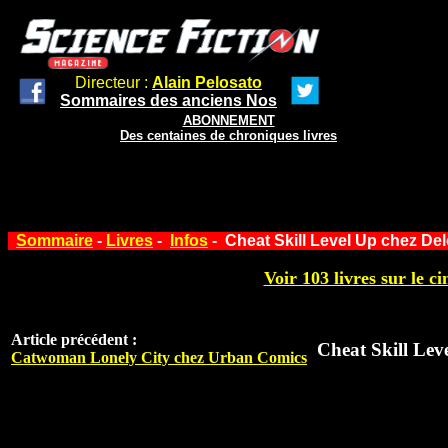
Directeur :
Alain Pelosato
Sommaires des anciens Nos
ABONNEMENT
Des centaines de chroniques livres
Sommaire
-
Livres
-
Infos
- Cheat Skill Level Up chez De
Voir 103 livres sur le ci
Article précédent :
Cheat Skill Lev
Catwoman Lonely City chez Urban Comics