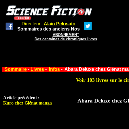
Directeur :
Alain Pelosato
Sommaires des anciens Nos
ABONNEMENT
Des centaines de chroniques livres
Sommaire
-
Livres
-
Infos
- Abara Deluxe chez Glénat m
Voir 103 livres sur le ci
Article précédent :
Abara Deluxe chez G
Kuro chez Glénat manga