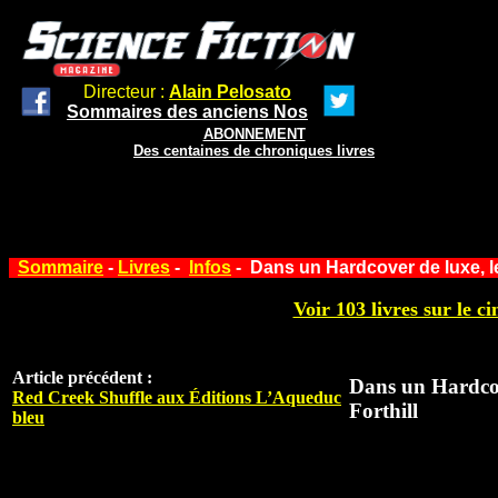
Directeur :
Alain Pelosato
Sommaires des anciens Nos
ABONNEMENT
Des centaines de chroniques livres
Sommaire
-
Livres
-
Infos
- Dans un Hardcover de luxe, le
Voir 103 livres sur le ci
Article précédent :
Dans un Hardcove
Red Creek Shuffle aux Éditions L’Aqueduc
Forthill
bleu