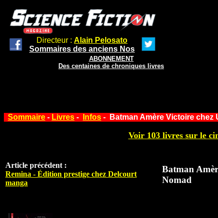
Directeur :
Alain Pelosato
Sommaires des anciens Nos
ABONNEMENT
Des centaines de chroniques livres
Sommaire
-
Livres
-
Infos
- Batman Amère Victoire che
Voir 103 livres sur le ci
Article précédent :
Batman Amère
Remina - Édition prestige chez Delcourt
Nomad
manga