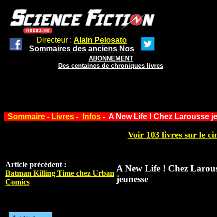
Directeur :
Alain Pelosato
Sommaires des anciens Nos
ABONNEMENT
Des centaines de chroniques livres
Sommaire
-
Livres
-
Infos
- A New Life ! Chez Larousse 
Voir 103 livres sur le ci
Article précédent :
A New Life ! Chez Larou
Batman Killing Time chez Urban
jeunesse
Comics