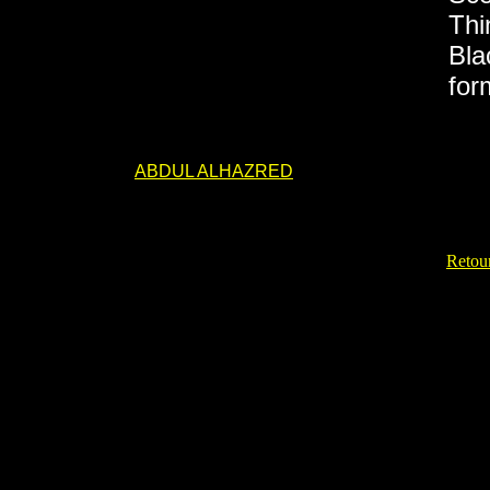
Thi
Bla
for
ABDUL ALHAZRED
Retour