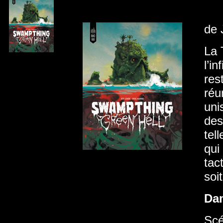
de 
La 
l’i
res
réu
uni
des
tel
qui
tac
soi
Da
Scé