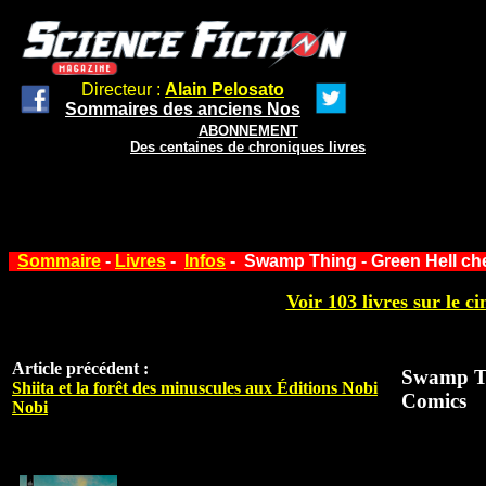
Directeur :
Alain Pelosato
Sommaires des anciens Nos
ABONNEMENT
Des centaines de chroniques livres
Sommaire
-
Livres
-
Infos
- Swamp Thing - Green Hell c
Voir 103 livres sur le ci
Article précédent :
Swamp Th
Shiita et la forêt des minuscules aux Éditions Nobi
Comics
Nobi