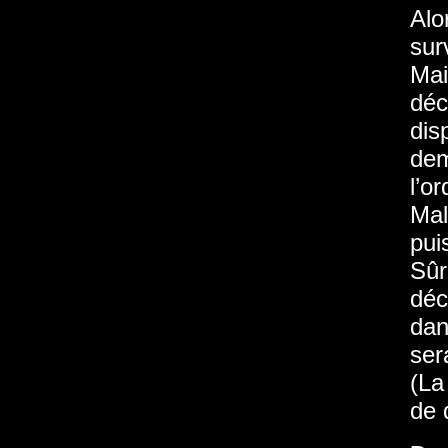
Alo
sur
Mai
déc
dis
dem
l’o
Mal
pui
Sûr
déc
dan
sera
(La
de 