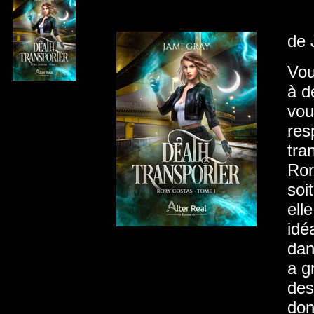
de 
Vou
à d
vou
res
tra
Ror
soi
ell
idé
dan
a g
des
don