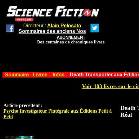
Directeur :
Alain Pelosato
Sommaires des anciens Nos
ABONNEMENT
Des centaines de chroniques livres
Sommaire
-
Livres
-
Infos
- Death Transporter aux Édition
Voir 103 livres sur le ci
Article précédent :
Death T
Psycho Investigateur l’intégrale aux Éditions Petit à
Réal
Petit