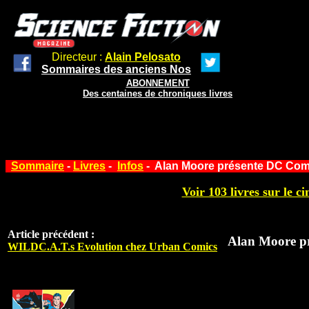
Directeur :
Alain Pelosato
Sommaires des anciens Nos
ABONNEMENT
Des centaines de chroniques livres
Sommaire
-
Livres
-
Infos
- Alan Moore présente DC Com
Voir 103 livres sur le ci
Article précédent :
Alan Moore p
WILDC.A.T.s Evolution chez Urban Comics