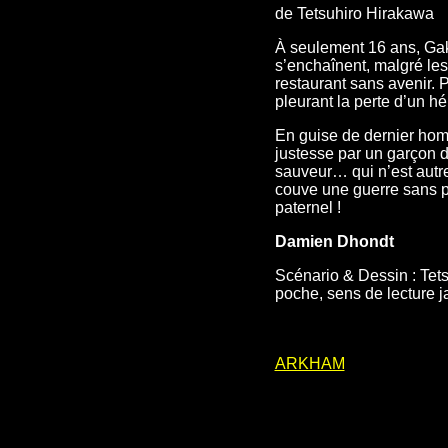
de Tetsuhiro Hirakawa
À seulement 16 ans, Gaku
s’enchaînent, malgré le
restaurant sans avenir. 
pleurant la perte d’un h
En guise de dernier homm
justesse par un garçon d
sauveur… qui n’est autre
couve une guerre sans pit
paternel !
Damien Dhondt
Scénario & Dessin : Tets
poche, sens de lecture j
ARKHAM