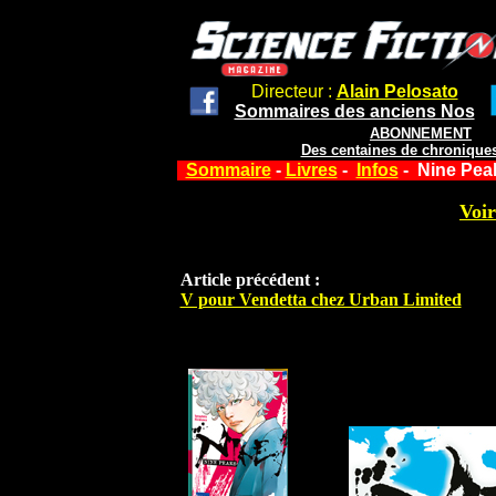
Directeur :
Alain Pelosato
Sommaires des anciens Nos
ABONNEMENT
Des centaines de chroniques
Sommaire
-
Livres
-
Infos
- Nine Peak
Voir
Article précédent :
V pour Vendetta chez Urban Limited