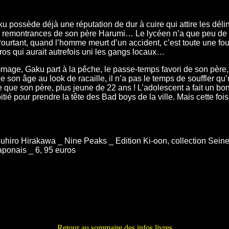
 possède déjà une réputation de dur à cuire qui attire les délin
s remontrances de son père Harumi… Le lycéen n’a que peu de 
Pourtant, quand l’homme meurt d’un accident, c’est toute une fo
éros qui aurait autrefois uni les gangs locaux…
age, Gaku part à la pêche, le passe-temps favori de son père, 
e son âge au look de racaille, il n’a pas le temps de souffler qu
 que son père, plus jeune de 22 ans ! L’adolescent a fait un b
ié pour prendre la tête des Bad boys de la ville. Mais cette fois
uhiro Hirakawa _ Nine Peaks _ Edition Ki-oon, collection Seinen 
aponais _ 6, 95 euros
Retour au sommaire des infos livres