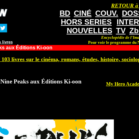
RETOUR à
BD
CINÉ
COUV.
DOS
HORS SERIES
INTE
NOUVELLES
TV
Zb
Encyclopédie de l'Ima
 livres
Pour voir le programme du N
s aux Éditions Ki-oon
 103 livres sur le cinéma, romans, études, histoire, sociolog
Nine Peaks aux Éditions Ki-oon
My Hero Academ