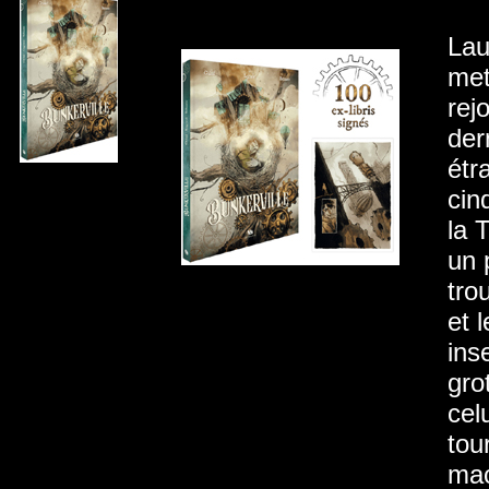
Lau
met
rej
der
étr
cin
la 
un 
tro
et 
ins
gro
cel
tou
mac