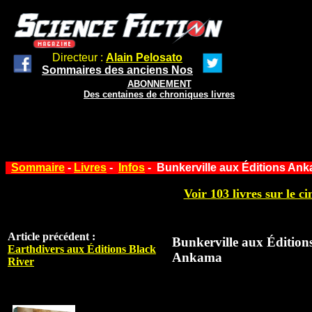
Directeur :
Alain Pelosato
Sommaires des anciens Nos
ABONNEMENT
Des centaines de chroniques livres
Sommaire
-
Livres
-
Infos
- Bunkerville aux Éditions An
Voir 103 livres sur le ci
Article précédent :
Bunkerville aux Édition
Earthdivers aux Éditions Black
Ankama
River