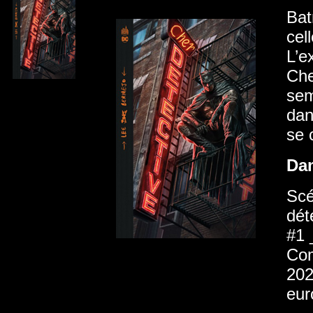
Bat
cel
L’e
Che
sem
dan
se 
Da
Scé
dét
#1 
Com
202
eur