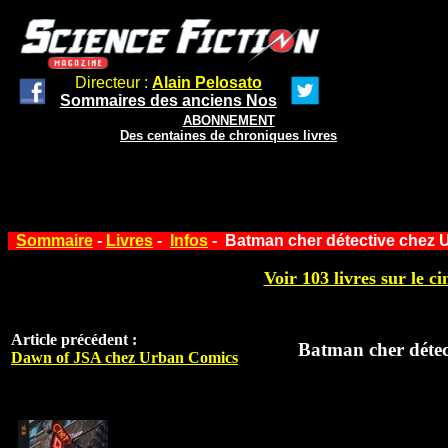
Directeur :
Alain Pelosato
Sommaires des anciens Nos
ABONNEMENT
Des centaines de chroniques livres
Sommaire
-
Livres
-
Infos
- Batman cher détective chez
Voir 103 livres sur le ci
Article précédent :
Batman cher déte
Dawn of JSA chez Urban Comics