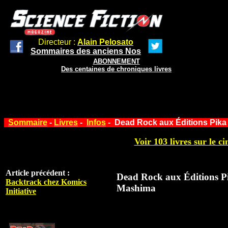
Directeur :
Alain Pelosato
Sommaires des anciens Nos
ABONNEMENT
Des centaines de chroniques livres
Sommaire
-
Livres
-
Infos
- Dead Rock aux Éditions Pika
Voir 103 livres sur le ci
Article précédent :
Dead Rock aux Éditions P
Backtrack chez Komics
Mashima
Initiative