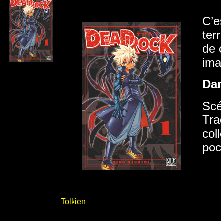
C’e
ter
de 
ima
Da
Scé
Tra
col
poc
Tolkien