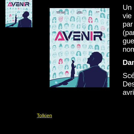
Un 
vie
par
(pa
gue
nom
Da
Scé
Des
avr
Tolkien