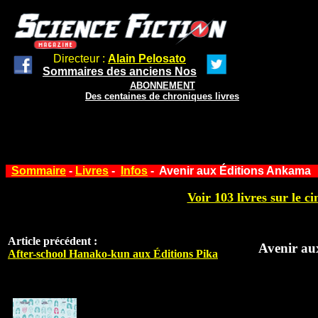
Directeur :
Alain Pelosato
Sommaires des anciens Nos
ABONNEMENT
Des centaines de chroniques livres
Sommaire
-
Livres
-
Infos
- Avenir aux Éditions Ankama
Voir 103 livres sur le ci
Article précédent :
Avenir au
After-school Hanako-kun aux Éditions Pika