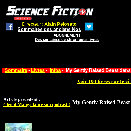
Directeur :
Alain Pelosato
Sommaires des anciens Nos
ABONNEMENT
Des centaines de chroniques livres
Sommaire
-
Livres
-
Infos
- My Gently Raised Beast dans 
Voir 103 livres sur le ci
Article précédent :
My Gently Raised Beast 
Glénat Manga lance son podcast !