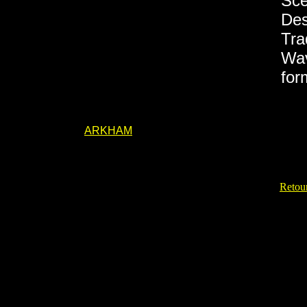
Scé
Des
Tra
Wav
for
ARKHAM
Retour