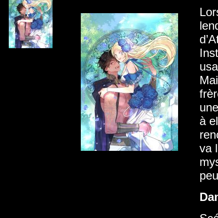
Lor
len
d’A
Ins
usa
Mai
frè
une
à e
ren
va 
mys
peu
Da