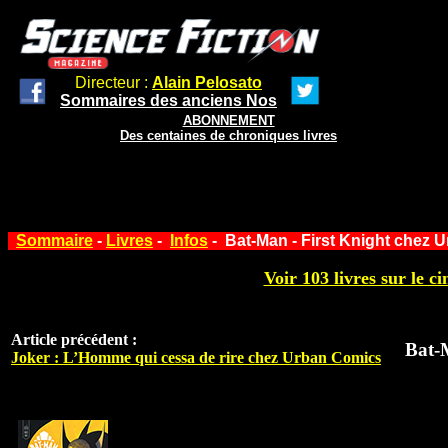
Directeur :
Alain Pelosato
Sommaires des anciens Nos
ABONNEMENT
Des centaines de chroniques livres
Sommaire
-
Livres
-
Infos
- Bat-Man - First Knight chez 
Voir 103 livres sur le ci
Article précédent :
Bat-
Joker : L’Homme qui cessa de rire chez Urban Comics