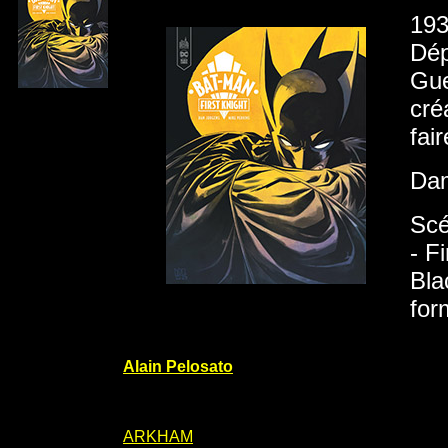
193
Dép
Gue
cré
fair
Dam
Scé
- F
Bla
for
Alain Pelosato
ARKHAM