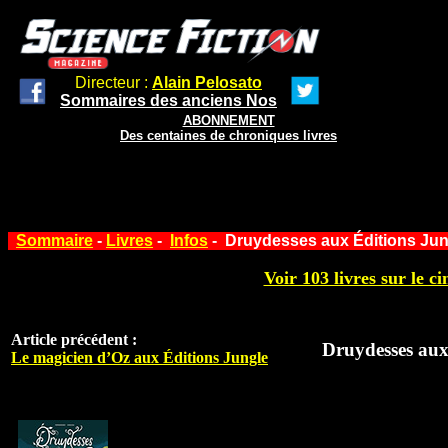
Directeur :
Alain Pelosato
Sommaires des anciens Nos
ABONNEMENT
Des centaines de chroniques livres
Sommaire
-
Livres
-
Infos
- Druydesses aux Éditions Jun
Voir 103 livres sur le ci
Article précédent :
Druydesses aux
Le magicien d’Oz aux Éditions Jungle