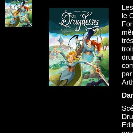
Les
le 
For
mêm
trè
tro
dru
com
par
Ar
Da
Scé
Dru
Edi