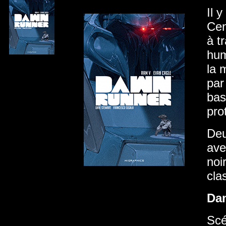
Il 
Cen
à t
hum
la 
par
bas
pro
Deu
ave
noi
cla
Da
Scé