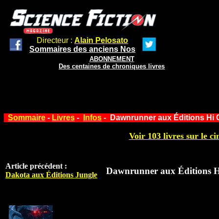
Directeur :
Alain Pelosato
Sommaires des anciens Nos
ABONNEMENT
Des centaines de chroniques livres
Sommaire
-
Livres
-
Infos
- Dawnrunner aux Éditions Hi
Voir 103 livres sur le ci
Article précédent :
Dawnrunner aux Éditions 
Dakota aux Éditions Jungle