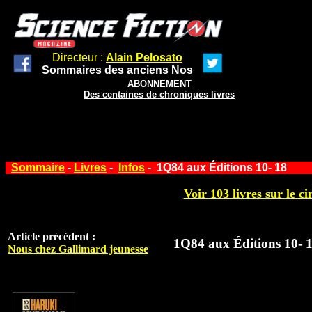
Directeur :
Alain Pelosato
Sommaires des anciens Nos
ABONNEMENT
Des centaines de chroniques livres
Sommaire
-
Livres
-
Infos
- 1Q84 aux Éditions 10- 18
Voir 103 livres sur le ci
Article précédent :
1Q84 aux Éditions 10- 
Nous chez Gallimard jeunesse