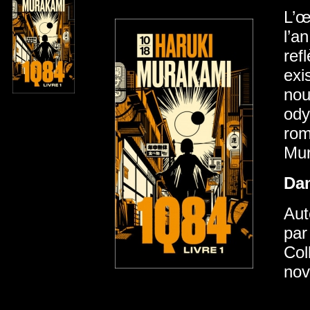
L’œ
l’a
ref
exi
nou
ody
rom
Mur
Da
Aut
par
Col
nov